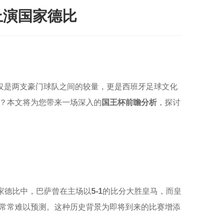
上演国家德比
仅是两支豪门球队之间的较量，更是西班牙足球文化
？本文将为您带来一场深入的
国王杯前瞻分析
，探讨
家德比中，巴萨曾在主场以
5-1
的比分大胜皇马，而皇
常常难以预测。这种历史背景为即将到来的比赛增添