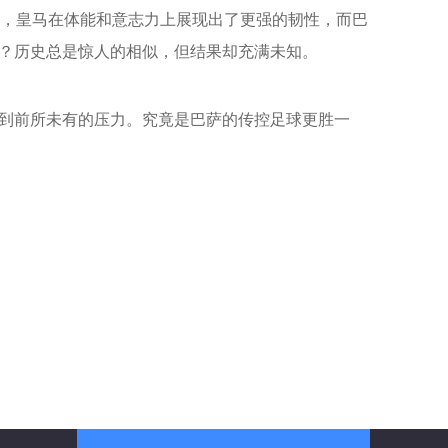
赛中，皇马在体能和意志力上展现出了更强的韧性，而巴
？历史总是惊人的相似，但结果却充满未知。
到前所未有的压力。究竟是巴萨的传控足球更胜一