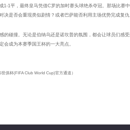
内战成1-1平，最终皇马凭借C罗的加时赛头球绝杀夺冠。那场比
对决是否会重现类似剧情？或者巴萨能否利用主场优势完成复仇
感的碰撞。无论是伯纳乌还是诺坎普的氛围，都会让球员们感受
定会成为本赛季国王杯的一大亮点。
世俱杯(FIFA Club World Cup)官方通道）