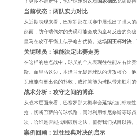
了更多不确定性，也让球迷对这场
国家德比
充满期待
当前状态：两队实力对比
从近期表现来看，巴塞罗那在联赛中展现出了强大的
然而，防守端偶尔的失误可能会成为皇马反击的突破
皇马在攻守平衡上似乎略占优势。这场
国王杯对决
，
关键球员：谁能决定比赛走势
在这样的焦点战中，球员的个人表现往往能左右比赛
斯。而皇马这边，本泽马无疑是球队的进攻核心，他
瓦谁能有更出色的扑救，或许就能为球队带来胜利的
战术分析：攻守之间的博弈
从战术层面来看，巴塞罗那大概率会延续他们标志性
抢，切断巴萨的传球线路，同时利用维尼修斯等球员
次，哈维是否能找到破解之法，值得我们拭目以待。
案例回顾：过往经典对决的启示