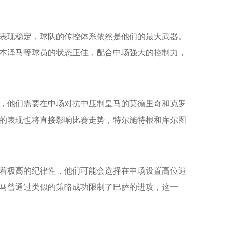
表现稳定，球队的传控体系依然是他们的最大武器。
本泽马等球员的状态正佳，配合中场强大的控制力，
，他们需要在中场对抗中压制皇马的莫德里奇和克罗
的表现也将直接影响比赛走势，特尔施特根和库尔图
着极高的纪律性，他们可能会选择在中场设置高位逼
马曾通过类似的策略成功限制了巴萨的进攻，这一