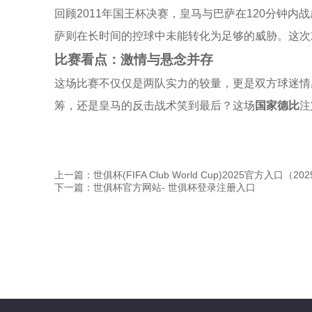
回顾2011年国王杯决赛，皇马与巴萨在120分钟
萨则在长时间的控球中未能转化为足够的威胁。这次
比赛看点：激情与悬念并存
这场比赛不仅仅是两队实力的较量，更是双方球迷情
筹，还是皇马的反击战术笑到最后？这场
国家德比
注
上一篇：世俱杯(FIFA Club World Cup)2025官方入口（2025
下一篇：世俱杯官方网站- 世俱杯登录注册入口