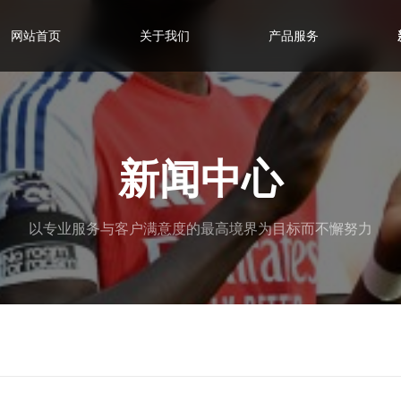
网站首页
关于我们
产品服务
新闻中心
以专业服务与客户满意度的最高境界为目标而不懈努力