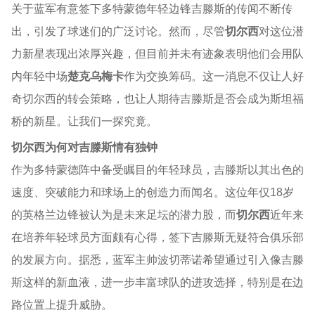
关于蓝军有意签下多特蒙德年轻边锋吉滕斯的传闻不断传
出，引发了球迷们的广泛讨论。然而，尽管
切尔西
对这位潜
力新星表现出浓厚兴趣，但目前并未有迹象表明他们会用队
内年轻中场
楚克乌梅卡
作为交换筹码。这一消息不仅让人好
奇切尔西的转会策略，也让人期待吉滕斯是否会成为斯坦福
桥的新星。让我们一探究竟。
切尔西为何对吉滕斯情有独钟
作为多特蒙德阵中备受瞩目的年轻球员，吉滕斯以其出色的
速度、突破能力和球场上的创造力而闻名。这位年仅18岁
的英格兰边锋被认为是未来足坛的潜力股，而
切尔西
近年来
在培养年轻球员方面颇有心得，签下吉滕斯无疑符合俱乐部
的发展方向。据悉，蓝军主帅波切蒂诺希望通过引入像吉滕
斯这样的新血液，进一步丰富球队的进攻选择，特别是在边
路位置上提升威胁。