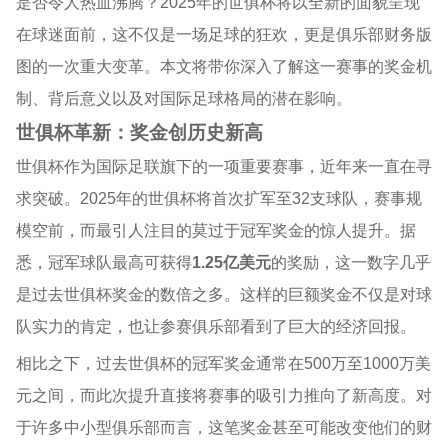
是否令人热血沸腾？2025年的世俱杯将以全新的面貌呈现
在球迷面前，这不仅是一场足球的狂欢，更是俱乐部财务版
图的一次重大变革。本文将带你深入了解这一赛事的奖金机
制、背后意义以及对国际足球格局的潜在影响。
世俱杯革新：奖金创历史新高
世俱杯作为国际足联旗下的一项重要赛事，近年来一直在寻
求突破。2025年的世俱杯将首次扩军至32支球队，赛事规
模空前，而最引人注目的莫过于冠军奖金的惊人提升。据
悉，冠军球队最高可获得
1.25亿美元
的奖励，这一数字几乎
是过去世俱杯奖金的数倍之多。这样的巨额奖金不仅是对球
队实力的肯定，也让参赛俱乐部看到了巨大的经济回报。
相比之下，过去世俱杯的冠军奖金通常在500万至1000万美
元之间，而此次提升直接将赛事的吸引力推向了新高度。对
于许多中小型俱乐部而言，这笔奖金甚至可能改变他们的财