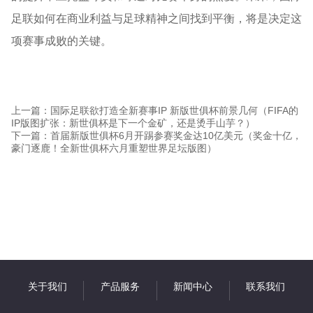
足联如何在商业利益与足球精神之间找到平衡，将是决定这
项赛事成败的关键。
上一篇：国际足联欲打造全新赛事IP 新版世俱杯前景几何（FIFA的
IP版图扩张：新世俱杯是下一个金矿，还是烫手山芋？）
下一篇：首届新版世俱杯6月开踢参赛奖金达10亿美元（奖金十亿，
豪门逐鹿！全新世俱杯六月重塑世界足坛版图）
关于我们
产品服务
新闻中心
联系我们