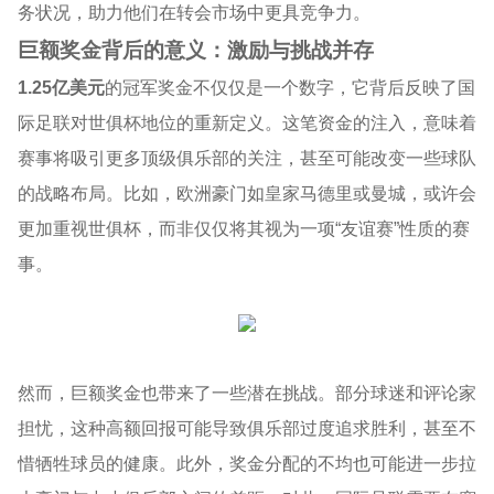
务状况，助力他们在转会市场中更具竞争力。
巨额奖金背后的意义：激励与挑战并存
1.25亿美元
的冠军奖金不仅仅是一个数字，它背后反映了国
际足联对世俱杯地位的重新定义。这笔资金的注入，意味着
赛事将吸引更多顶级俱乐部的关注，甚至可能改变一些球队
的战略布局。比如，欧洲豪门如皇家马德里或曼城，或许会
更加重视世俱杯，而非仅仅将其视为一项“友谊赛”性质的赛
事。
然而，巨额奖金也带来了一些潜在挑战。部分球迷和评论家
担忧，这种高额回报可能导致俱乐部过度追求胜利，甚至不
惜牺牲球员的健康。此外，奖金分配的不均也可能进一步拉