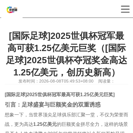
你当前位置：
首页
>
新闻中心
[国际足球]2025世俱杯冠军最
高可获1.25亿美元巨奖（[国际
足球]2025世俱杯夺冠奖金高达
1.25亿美元，创历史新高）
发布时间：2026-08-08T05:49:53+08:00 阅读量：
[国际足球]2025世俱杯冠军最高可获1.25亿美元巨奖]
引言：足球盛宴与巨额奖金的双重诱惑
想象一下，当世界顶尖足球俱乐部汇聚一堂，不仅为荣誉而
战，更为高达
1.25亿美元
的巨额奖金拼尽全力，这样的场景