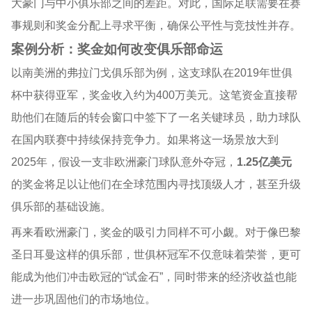
大豪门与中小俱乐部之间的差距。对此，国际足联需要在赛
事规则和奖金分配上寻求平衡，确保公平性与竞技性并存。
案例分析：奖金如何改变俱乐部命运
以南美洲的弗拉门戈俱乐部为例，这支球队在2019年世俱
杯中获得亚军，奖金收入约为400万美元。这笔资金直接帮
助他们在随后的转会窗口中签下了一名关键球员，助力球队
在国内联赛中持续保持竞争力。如果将这一场景放大到
2025年，假设一支非欧洲豪门球队意外夺冠，
1.25亿美元
的奖金将足以让他们在全球范围内寻找顶级人才，甚至升级
俱乐部的基础设施。
再来看欧洲豪门，奖金的吸引力同样不可小觑。对于像巴黎
圣日耳曼这样的俱乐部，世俱杯冠军不仅意味着荣誉，更可
能成为他们冲击欧冠的“试金石”，同时带来的经济收益也能
进一步巩固他们的市场地位。