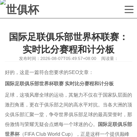
你当前位置：
首页
>
新闻中心
国际足联俱乐部世界杯联赛：
实时比分赛程和计分板
发布时间：2026-08-07T05:49:57+08:00 阅读量：
好的，这是一篇符合您要求的SEO文章：
国际足联俱乐部世界杯联赛 实时比分赛程和计分板
足球，这项风靡全球的运动，其魅力不仅在于国家队层面的
激烈角逐，更在于俱乐部之间的高水平对抗。当各大洲的顶
尖俱乐部汇聚一堂，争夺世界俱乐部足球的最高荣誉时，那
份激情与荣耀无疑会点燃每一个球迷的心。
国际足联俱乐部
世界杯
（FIFA Club World Cup），正是这样一个提供巅峰