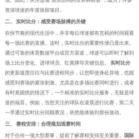
现。因此，关注这项“俱乐部间的世界杯联赛”，成为了许多
资深球迷的年度保留项目。
二、 实时比分：感受赛场脉搏的关键
在快节奏的现代生活中，并非每位球迷都有充裕的时间观看
每一场比赛的直播。这时，
实时比分
的重要性便凸显出来。
通过可靠的体育数据平台或官方渠道，球迷可以即时了解到
场上比分变化、进球球员、红黄牌等关键信息。
实时比分
的更新速度往往与比赛进程同步，让您即使身处异地，也能
感受到赛场的紧张刺激。尤其是在多场比赛同时进行，或者
有时差困扰的情况下，一个精准的
实时比分
服务，无疑是球
迷的福音。例如，当您关注的球队在凌晨进行比赛，第二天
一早通过
实时比分
回顾赛况，依然能体验到那份激动。
三、 赛程安排：合理规划观赛时间
对于任何一项大型赛事，提前了解
赛程
安排至关重要。
国际