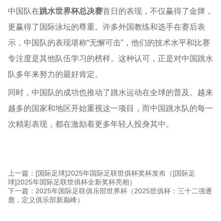
中国队在
跳水世界杯总决赛
首日的表现，不仅赢得了金牌，
更赢得了国际泳坛的尊重。许多外国教练和选手在赛后表
示，中国队的表现堪称“无懈可击”，他们的技术水平和比赛
专注度是其他队伍学习的榜样。这种认可，正是对中国跳水
队多年来努力的最好肯定。
同时，中国队的成功也推动了跳水运动在全球的普及。越来
越多的国家和地区开始重视这一项目，而中国跳水队的每一
次精彩表现，都在激励着更多年轻人投身其中。
上一篇：[国际足球]2025年国际足联世俱杯奖杯发布（[国际足
球]2025年国际足联世俱杯全新奖杯亮相）
下一篇：2025年国际足联俱乐部世界杯（2025世俱杯：三十二强逐
鹿，定义俱乐部新巅峰）