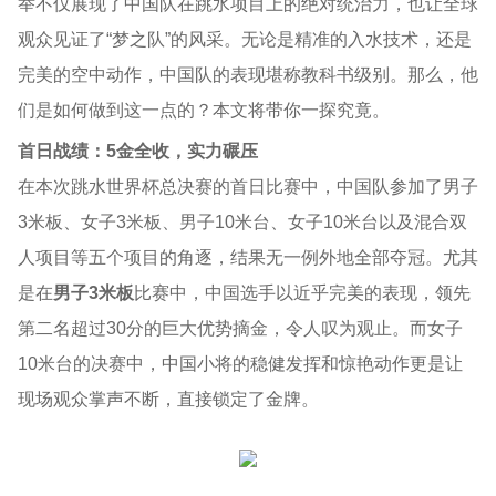
举不仅展现了中国队在跳水项目上的绝对统治力，也让全球
观众见证了“梦之队”的风采。无论是精准的入水技术，还是
完美的空中动作，中国队的表现堪称教科书级别。那么，他
们是如何做到这一点的？本文将带你一探究竟。
首日战绩：5金全收，实力碾压
在本次跳水世界杯总决赛的首日比赛中，中国队参加了男子
3米板、女子3米板、男子10米台、女子10米台以及混合双
人项目等五个项目的角逐，结果无一例外地全部夺冠。尤其
是在
男子3米板
比赛中，中国选手以近乎完美的表现，领先
第二名超过30分的巨大优势摘金，令人叹为观止。而女子
10米台的决赛中，中国小将的
稳健发挥
和
惊艳动作
更是让
现场观众掌声不断，直接锁定了金牌。