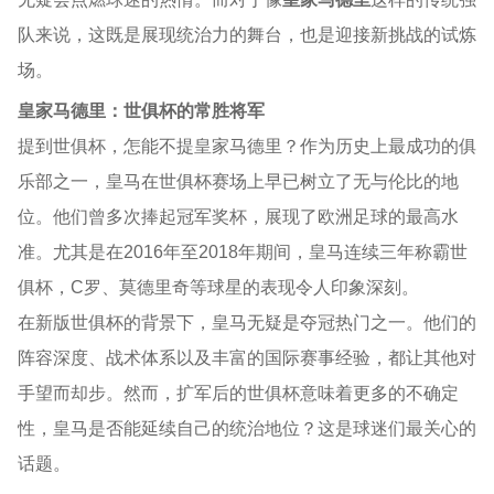
队来说，这既是展现统治力的舞台，也是迎接新挑战的试炼
场。
皇家马德里：世俱杯的常胜将军
提到世俱杯，怎能不提皇家马德里？作为历史上最成功的俱
乐部之一，皇马在世俱杯赛场上早已树立了无与伦比的地
位。他们曾多次捧起冠军奖杯，展现了欧洲足球的最高水
准。尤其是在2016年至2018年期间，皇马连续三年称霸世
俱杯，C罗、莫德里奇等球星的表现令人印象深刻。
在新版世俱杯的背景下，皇马无疑是夺冠热门之一。他们的
阵容深度、战术体系以及丰富的国际赛事经验，都让其他对
手望而却步。然而，扩军后的世俱杯意味着更多的不确定
性，皇马是否能延续自己的统治地位？这是球迷们最关心的
话题。