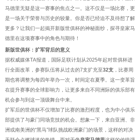
马德里无疑是这一赛事的焦点之一。这不仅是一场比赛，更
是一场关于荣誉与历史的较量。你是否已经迫不及待想了解
更多？让我们一起揭开新版世俱杯的神秘面纱，探寻皇家马
德里在这项赛事中的角色与期待！
新版世俱杯：扩军背后的意义
据权威媒体TA报道，国际足联计划从2025年起对世俱杯进
行全面改革，参赛队伍将从过去的7支扩充至
32支
，比赛周
期也将调整为每四年举办一次，时间定在夏季。这一变革旨
在提升赛事的全球影响力，让更多来自不同洲际的俱乐部有
机会参与到这一顶级舞台中来。
扩军后的世俱杯不仅增加了比赛的激烈程度，也为中小俱乐
部提供了与豪门同场竞技的机会。想象一下，来自亚洲、非
洲或南美洲的“黑马”球队挑战欧洲豪门的场景，这样的对决
无疑会点燃球迷的热情。而对于像
皇家马德里
这样的传统强