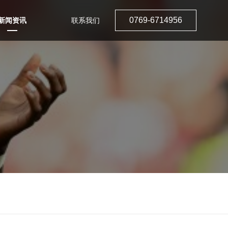
0769-6714956
新闻资讯
联系我们