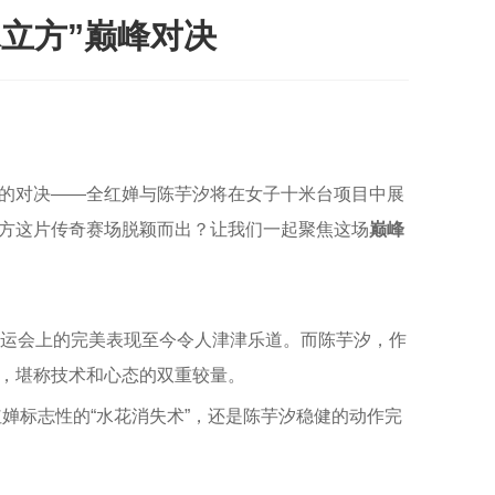
立方”巅峰对决
的对决——全红婵与陈芋汐将在女子十米台项目中展
方这片传奇赛场脱颖而出？让我们一起聚焦这场
巅峰
奥运会上的完美表现至今令人津津乐道。而陈芋汐，作
，堪称技术和心态的双重较量。
婵标志性的“水花消失术”，还是陈芋汐稳健的动作完