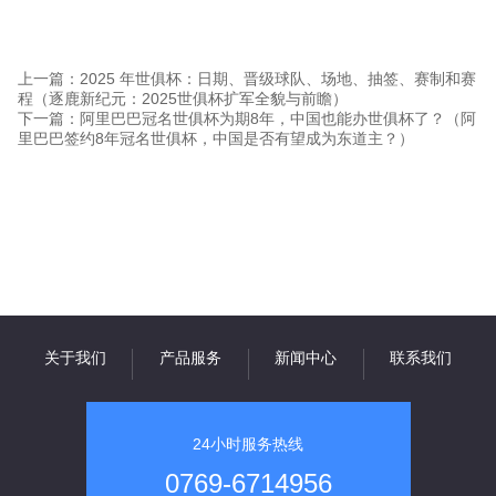
上一篇：2025 年世俱杯：日期、晋级球队、场地、抽签、赛制和赛
程（逐鹿新纪元：2025世俱杯扩军全貌与前瞻）
下一篇：阿里巴巴冠名世俱杯为期8年，中国也能办世俱杯了？（阿
里巴巴签约8年冠名世俱杯，中国是否有望成为东道主？）
关于我们
产品服务
新闻中心
联系我们
24小时服务热线
0769-6714956