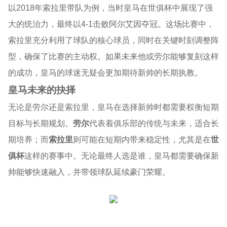
以2018年索拉里带队为例，当时皇马在世俱杯中展现了强
大的统治力，最终以4-1击败阿尔艾因夺冠。这场比赛中，
索拉里充分利用了球队的核心球员，同时在关键时刻调整阵
型，确保了比赛的主动权。如果未来他或劳尔能够复刻这样
的成功，皇马的球迷无疑会更加期待新帅的长期执教。
皇马未来的抉择
无论是劳尔还是索拉里，皇马在选择新帅时都需要权衡短期
目标与长期规划。
劳尔
代表着俱乐部的传统与未来，适合长
期培养；而
索拉里
则可能在短期内带来稳定性，尤其是在
世
俱杯
这样的赛事中。无论最终人选是谁，皇马都需要确保新
帅能够快速融入，并带领球队延续豪门荣耀。