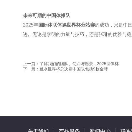
未来可期的中国体操队
2025年
国际体联体操世界杯分站赛
的成功，只是中
迹。无论是李明的力量与技巧，还是张琳的优雅与稳
上一篇：了解我们的团队、使命与愿景 - 2025世俱杯
下一篇：跳水世界杯总决赛中国队包揽9枚金牌
关于我们
产品服务
新闻中心
联系