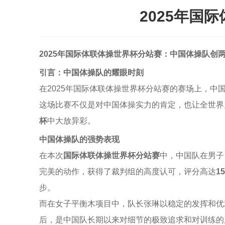
2025年国
2025年国际体联体操世界杯分站赛：中国体操队创
引言：中国体操队的耀眼时刻
在2025年国际体联体操世界杯分站赛的赛场上，
这场比赛不仅是对中国体操实力的肯定，也让全世界
杯
中大放异彩。
中国体操队的强势表现
在本次
国际体联体操世界杯分站赛
中，中国队在男子
完美的动作，获得了裁判组的高度认可，评分高达
1
步。
而在女子平衡木项目中，队长张琳以稳定的发挥和优
后，是中国队长期以来对细节的极致追求和对训练的