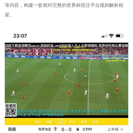
等内容，构建一套相对完整的世界杯投注平台规则解析框
架。