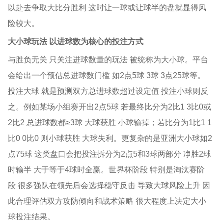
以赴去争取大比分胜利 这时让一球或让球半的盘就显得风
险较大。
大小球玩法 以进球数为核心的投注方式
与胜负无关 只关注进球数量的玩法 被统称为大小球。平台
会给出一个预估总进球数门槛 如2点5球 3球 3点25球等。
投注大球 就是预测双方总进球数超过设定值 投注小球则反
之。例如某场小组赛开出2点5球 若最终比分为2比1 3比0或
2比2 总进球数都≥3球 大球获胜 小球输掉；若比分为1比1 1
比0 0比0 则小球获胜 大球失利。更复杂的是亚洲大小球如2
点75球 这类盘口会把投注拆分为2点5和3球两部分 净胜2球
时输半 大于等于4球时全赢。世界杯阶段 特别是淘汰赛阶
段 很多强队在领先后会选择稳守反击 导致大球风险上升 因
此合理评估双方攻防倾向和战术策略 很大程度上决定大小
球投注结果。