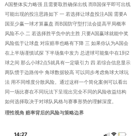
A国整体实力略强 且需要取胜确保出线 而B国保平即可出线
可能出现的投注思路如下 一 若选择让球盘投注A国 需要A
国至少赢一球才算赢盘 而B国防守型打法会提高平局概率
风险不小 二 若选择胜平负中的主胜 只要A国赢球就能中奖
风险低于让球盘 对应赔率也略有下降 三 如果你认为A国会
在上半场谨慎试探 下半场集中发力 总进球可能集中在1到2
球之间 那么小球2点5就具有一定吸引力 四 若综合信息显示
两队惯于边路传中 角球数据较高 可以同步考虑角球大球玩
法 用不同维度分散风险。通过这样一个简化案例可以看出
同一场比赛在不同玩法下呈现出完全不同的风险收益结构
如何选择取决于对球队风格与赛事形势的理解深度。
理性视角 赔率背后的风险与策略边界