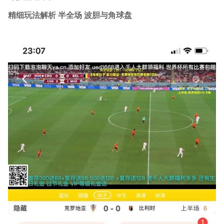
精细玩法解析 半全场 波胆与角球盘