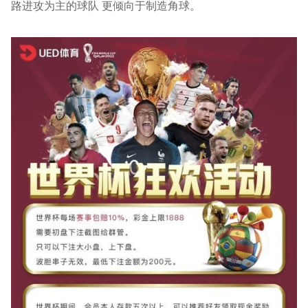
路进攻为主的球队 更倾向于制造角球。