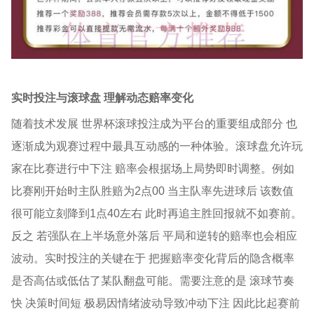
实时投注与滚球盘 理解动态赔率变化
随着技术发展 世界杯滚球投注成为平台的重要组成部分 也
逐渐成为观赛过程中最具互动感的一种体验。滚球盘允许玩
家在比赛进行中下注 赔率会根据场上局势即时调整。例如
比赛刚开始时主队胜赔为2点00 当主队率先进球后 该数值
很可能立刻降到1点40左右 此时再追主胜回报就不如赛前。
反之 若强队在上半场意外落后 平局和逆转的赔率也会相应
波动。实时投注的关键在于 把握赔率变化背后的隐含概率
是否高估或低估了某队翻盘可能。需要注意的是 滚球节奏
快 决策时间短 极易因情绪波动导致冲动下注 因此比起赛前