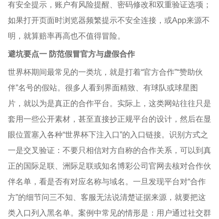
有安全提示，账户有风险提醒、密码修改和双重验证选项；
如果打开页面时浏览器频繁提示不安全连接，或App来源不
明，就算赔率再高也不值得冒险。
避坑要点一 防范假冒官方与虚假合作
世界杯期间最常见的一类坑，就是打着“官方合作”“赞助伙
伴”名号的假站。很多人看到界面精致、有球队或球星图
片，就以为是真正的合作平台。实际上，这类网站往往只是
套用一些公开素材，甚至直接抄正规平台的设计，然后在显
眼位置塞入各种“世界杯下注入口”的入口链接。识别方式之
一是交叉验证：不要只相信对方自称的合作关系，可以到真
正的国际足联、洲际足联或知名博彩公司官网去核对合作伙
伴名单，看是否有对应名称与域名。一旦发现平台对“合作
方”的细节问三不知、客服无法说清楚证据来源，就要把这
类入口列入黑名单。案例中常见的情形是：用户通过社交群