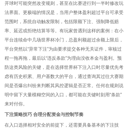
开球时可能突然改变规则，甚至在比赛进行到一半时修改玩
法界面。更极端的情况是，当用户整体盈利超过平台可承受
范围时，系统自动触发限制，包括限额下注、强制降低赔
率、延迟或拒绝结算等等。有玩家曾遇到这样的案例：在小
平台连续命中几场世界杯冷门，总盈利额超过余额上限后，
平台突然以“异常下注”为由要求提交各种无关证件，审核过
程一拖再拖，最后以“违反条款”为理由没收本金与盈利。预
防这类风险的关键，是在选择世界杯下注入口时尽量优先考
虑有历史积累、用户基数大的平台，通过查询其过往大赛期
间是否爆出纠纷来判断其风控逻辑是否正常。任何在规则说
明中留下大量模糊空间的入口，都可能在关键时刻用“条款”
来对付你。
下注策略技巧 合理分配资金与控制节奏
在入口选择相对安全的前提下，还需要具备基本的下注技