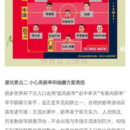
避坑要点二 小心高赔率和稳赚方案诱惑
很多世界杯下注入口会用“超高赔率”“必中串关”“专家内部单”
等字眼吸引新手，这正是常见陷阱之一。合理的赔率波动应
该有迹可循：主流比赛中，赔率基于双方实力、人员情况、
历史数据等因素浮动，不会出现与市场主流差别巨大、却找