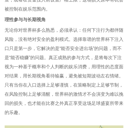
被控制在娱乐范围内。
理性参与与长期视角
无论你对世界杯多么熟悉，必须承认：任何下注行为都伴随
风险，没有绝对安全的盈利模式。选择靠谱的世界杯下注入
口只是第一步，它解决的是“能否安全进出场”的问题，而不
是“能否稳赚”的问题。真正成熟的参与方式，是将每次下注
视为一种基于概率和个人判断的娱乐消费，用理性的态度面
对结果，用长期视角看待输赢，避免被短期波动左右情绪。
只有当你在入口选择上足够谨慎，在策略制定上足够节制，
在风险控制上足够清醒，世界杯的激情才不会演变为难以挽
回的损失，也才能在比赛之外真正享受这场足球盛宴所带来
的乐趣。