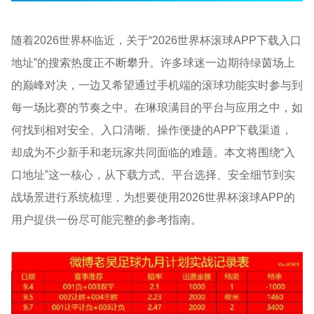
随着2026世界杯临近，关于“2026世界杯滚球APP下载入口
地址”的搜索热度正不断攀升。许多球迷一边期待绿茵场上
的巅峰对决，一边又希望通过手机端的滚球功能实时参与到
每一场比赛的节奏之中。在琳琅满目的平台与应用之中，如
何找到相对安全、入口清晰、操作便捷的APP下载渠道，
却成为不少新手和老玩家共同面临的难题。本文将围绕“入
口地址”这一核心，从下载方式、平台选择、安全细节到实
战场景进行系统梳理，为想要使用2026世界杯滚球APP的
用户提供一份尽可能完整的参考指南。