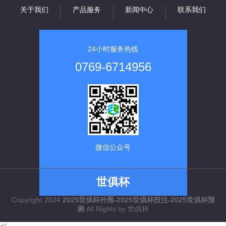
关于我们
产品服务
新闻中心
联系我们
24小时服务热线
0769-6714956
微信公众号
世俱杯
Copyright 2024
2025世俱杯外围-2025世俱杯投注-2025世俱杯预
测
All Rights by
世俱杯
</